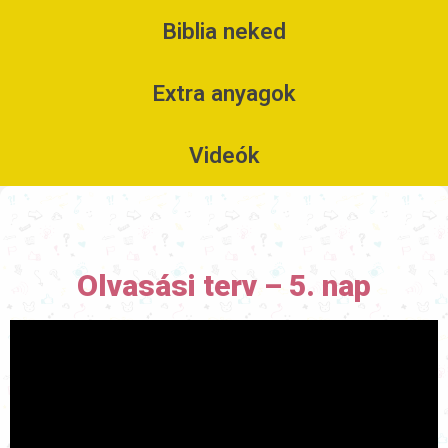
Biblia neked
Extra anyagok
Videók
Olvasási terv – 5. nap