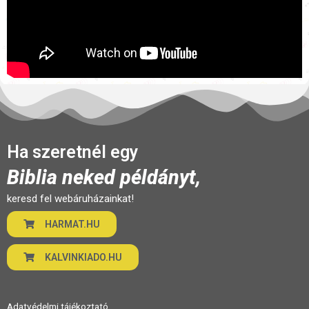
Ha szeretnél egy
Biblia neked példányt,
keresd fel webáruházainkat!
HARMAT.HU
KALVINKIADO.HU
Adatvédelmi táj
ékoztató