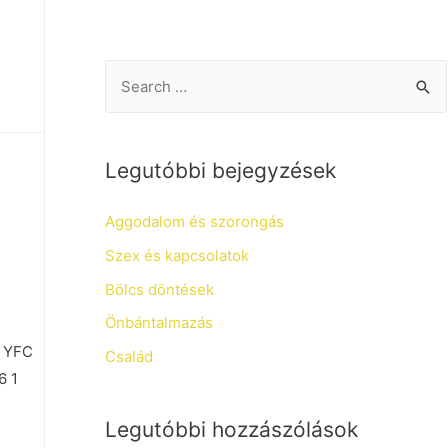
S
e
a
r
Legutóbbi bejegyzések
c
Aggodalom és szorongás
h
f
Szex és kapcsolatok
o
Bölcs döntések
r
Önbántalmazás
:
m YFC
Család
6 1
Legutóbbi hozzászólások