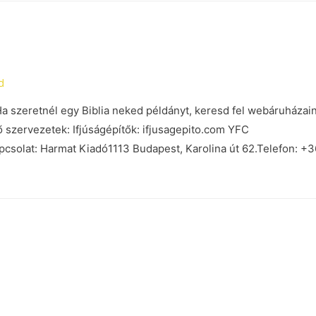
d
Ha szeretnél egy Biblia neked példányt, keresd fel webáruházain
 szervezetek: Ifjúságépítők: ifjusagepito.com YFC
apcsolat: Harmat Kiadó1113 Budapest, Karolina út 62.Telefon: +3