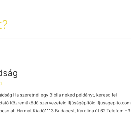
t?
dság
d
ádság Ha szeretnél egy Biblia neked példányt, keresd fel
ztató Közreműködő szervezetek: Ifjúságépítők: ifjusagepito.co
apcsolat: Harmat Kiadó1113 Budapest, Karolina út 62.Telefon: +3